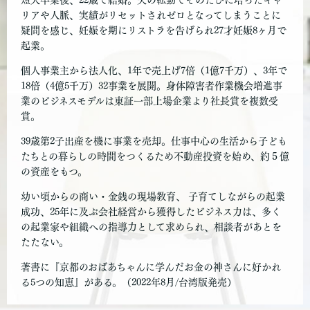
短大卒業後、22歳で結婚。夫の転勤でそのたびに培ったキャ
リアや人脈、実績がリセットされゼロとなってしまうことに
疑問を感じ、妊娠を期にリストラを告げられ27才妊娠8ヶ月で
起業。
個人事業主から法人化、1年で売上げ7倍（1億7千万）、3年で
18倍（4億5千万）32事業を展開。身体障害者作業機会増進事
業のビジネスモデルは東証一部上場企業より社長賞を複数受
賞。
39歳第2子出産を機に事業を売却。仕事中心の生活から子ども
たちとの暮らしの時間をつくるため不動産投資を始め、約５億
の資産をもつ。
幼い頃からの商い・金銭の現場教育、 子育てしながらの起業
成功、25年に及ぶ会社経営から獲得したビジネス力は、多く
の起業家や組織への指導力として求められ、相談者があとを
たたない。
著書に『京都のおばあちゃんに学んだお金の神さんに好かれ
る5つの知恵』がある。（2022年8月/台湾版発売）