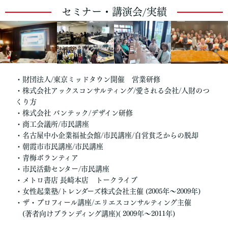
セミナー・講演会/実績
・財団法人/東京ミッドタウン開催 営業研修
・株式会社アックスコンサルティング/愛される会社/人財のつ
くり方
・株式会社 バンテック/デザイン研修
・商工会議所/市民講座
・名古屋中小企業福祉会館/市民講座/自営貧乏からの脱却
・朝霞市市民講座/市民講座
・青梅ボランティア
・市民活動センター/市民講座
・メトロ書店 長崎本店 トークライブ
・女性起業塾/トレンダーズ株式会社主催 (2005年〜2009年)
・ザ・プロフィール講座/エリエスコンサルティング主催
(著者向けブランディング講座)( 2009年〜2011年)