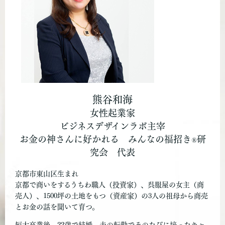
熊谷和海
女性起業家
ビジネスデザインラボ主宰
お金の神さんに好かれる みんなの福招き
研
®︎
究会 代表
京都市東山区生まれ
京都で商いをするうちわ職人（投資家）、呉服屋の女主（商
売人）、1500坪の土地をもつ（資産家）の3人の祖母から商売
とお金の話を聞いて育つ。