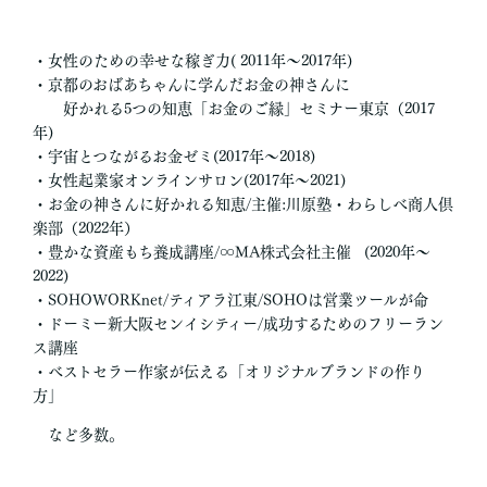
・女性のための幸せな稼ぎ力( 2011年〜2017年)
・京都のおばあちゃんに学んだお金の神さんに
好かれる5つの知恵「お金のご縁」セミナー東京（2017
年)
・宇宙とつながるお金ゼミ(2017年〜2018)
・女性起業家オンラインサロン(2017年〜2021)
・お金の神さんに好かれる知恵/主催:川原塾・わらしべ商人倶
楽部（2022年）
・豊かな資産もち養成講座/∞MA株式会社主催 (2020年〜
2022)
・SOHOWORKnet/ティアラ江東/SOHOは営業ツールが命
・ドーミー新大阪センイシティー/成功するためのフリーラン
ス講座
・べストセラー作家が伝える「オリジナルブランドの作り
方」
など多数。